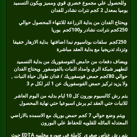
وللحصول علي مجموع خضري قوي ومميز ويكون التسميد
يوميا بمعدل 2 كجم نترات نشادر للفدان
ويحتاج الفدان من بداية الزراعة للانتهاء المحصول حوالي
250كجم نترانت نشادر و100كجم
يوريا
250
كجم
سلفات بوتاسيوم نبدا اضافتها
بداية الازهار خفيفا
وتزداد تدريجيا مع بداية العقد مباشرة
ويضاف دفعات من حامض الفوسفوريك من بداية التسميد
لتطهير شبكة الري وامداد النبات بالفوسفور
ويحتاج الفدان
حوالي 80كجم حمض فوسفوريك / فدان طوال حياة النبات ,
ولا يزيد تركيز حمض الفوسفوريك عن 1 لتر لكل م 3
يتم رش كالسيوم بورون كل 10 ايام بدايه من اليوم العاشر
للانبات حتي العقد ثم يرش اسبوعيا حتي نهاية المحصول
ويتم وضع حوالي 7 كجم حمض بوريك مع الاسمده بالاراضي
المعتدله المائله للقلويه للحفاظ علي البورون
يتم رش عناص صغري
كاملة في صوره مخلبيه
EDTA
حيث