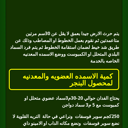
يتم حرث الارض جيدا بعمق لا يقل عن 30سم مرتين
متاعمدتين ثم نقوم بعمل الخطوط او المصاطب وذلك عن
طريق شد خيط لضمان استقامة الخطوط ثم يتم فرد السماد
البلدي المتحلل او الكمبوست ووضع الاسمده المعدنيه
الخاصه بالخدمة
كمية الاسمده العضويه والمعدنيه
لمحصول البنجر
يحتاج الفدان حوالي 20-30م3سماد عضوي متحلل او
كمبوست مع 5 م3 سماد دواجن
250
كجم سوبر فوسفات
ونراعي في حالة
التربه القلوية لا
نضع سوبر فوسفات
ونضع مكانه الداب او الامينو داي