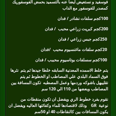
فوسفيد و نستعيض ايضا عنه بالتسميد بحمض الفوسفوريك
كمصدر للفوسفور مع الداب
100
كجم سلفات نشادر / فدان
200
كجم كبريت زراعي محبب
/ فدان
250
كجم جبس زراعي / فدان
20
كجم سلفات ماغنسيوم محبب
/فدان
100
كجم سسلفات بوتاسيوم محببب / فدان
يتم خلط الاسمده المعدنية السابقه خلطا جيدها ثم يتم
نثرها
فوق السماد البلدي علي المصاطب او الخطوط ثم يتم
تقليبهل باشوكه وردمها وعمل المصطبه
تكون المسافة بين
المصاطب وبعضها من 110 الي 120 سم
نقوم بفرد خطوط الري ويفضل ان تكون منقطات من
نوعية
GR
وذلك لاقتصادها للماء وكفائتها العاليه ويفضل ان
يكون المسافات بين كالنقاطات 40 او 50سم