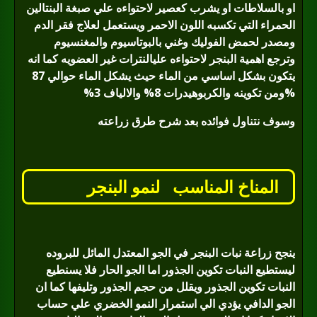
او بالسلاطات او يشرب كعصير لاحتواءه علي صبغة البنتالين
الحمراء التي تكسبه اللون الاحمر ويستعمل لعلاج فقر الدم
ومصدر لحمض الفوليك وغني بالبوتاسيوم والمغنسيوم
وترجع اهمية البنجر لاحتواءه عليالنترات غير العضويه كما انه
يتكون بشكل اساسي من الماء حيث يشكل الماء حوالي 87
%ومن تكوينه والكربوهيدرات 8% والالياف 3%
وسوف نتناول فوائده بعد شرح طرق زراعته
المناخ المناسب
لنمو البنجر
ينجح زراعة نبات البنجر في الجو المعتدل المائل للبروده
ليستطيع النبات تكوين الجذور اما الجو الحار فلا يسنطيع
النبات تكوين الجذور ويقلل من حجم الجذور وتليفها كما ان
الجو الدافي يؤدي الي استمرار النمو الخضري علي حساب