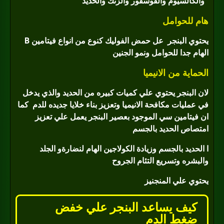
والكالسيوم والفوسفور والزنك والحديد
هام للحوامل
يحتوي البنجر
عل حمض الفوليك كنوع من انواع فيتامين B
الهام جدا للحوامل ونمو الجنين
الحماية من الانيميا
لان البنجر يحتوي علي كميات كبيره من الحديد والذي يدخل
في عمليات مكافحة الانيميا وتعزيز بناء خلايا جديده للدم
كما
ان فيتامين سي الموجود بعصير البنجر يعمل علي تعزيز
امتصاص الحديد بالجسم
ا الحديد بالجسم وزيادة الكولاجين الهام لنضارةو الجلد
والبشره
وتسريع التئام الجروح
يحتوي علي المنجنيز
كيف يساعد البنجر علي خفض
ضغط الدم